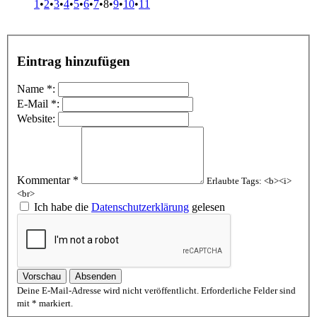
1
•
2
•
3
•
4
•
5
•
6
•
7
•8
•
9
•
10
•
11
Eintrag hinzufügen
Name *:
E-Mail *:
Website:
Kommentar *
Erlaubte Tags: <b><i>
<br>
Ich habe die
Datenschutzerklärung
gelesen
Vorschau
Absenden
Deine E-Mail-Adresse wird nicht veröffentlicht. Erforderliche Felder sind
mit * markiert.