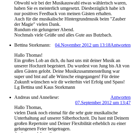
Obwohl wir bei der Musikauswahl etwas wählerisch waren,
haben Sie es meisterlich umgesetzt. Diesbezüglich habe ich
nur positives Feedback von meinen Gästen erhalten.
Auch für die musikalische Hintergrundmusik beim "Zauber
der Magie" vielen Dank.
Rundum ein gelungener Abend.
Nochmals viele Grüße und alles Gute aus Butzbach.
Bettina Storkmann:
04.November 2012 um 13:18
Antworten
Hallo Thomas!
Ein großes Lob an dich, du hast uns mit deiner Musik an
unserer Hochzeit begeistert. Du wurdest von Jung bis Alt von
allen Gästen gelobt. Deine Musikzusammenstellung war
super und bist auf alle Wünsche eingegangen! Für deine
Zukunft wünschen wir dir weiterhin viel Erfolg und Spass!
Lg Bettina und Kaus Storkmann
Andreas und Anneliese:
Antworten
07.September 2012 um 13:47
Hallo Thomas,
vielen Dank noch einmal für die sehr gute musikalische
Unterhaltung auf unserer Silberhochzeit. Du hast mit Deinem
großen Repertoire und Deiner Flexibilität erheblich zu einer
gelungenen Feier beigetragen.