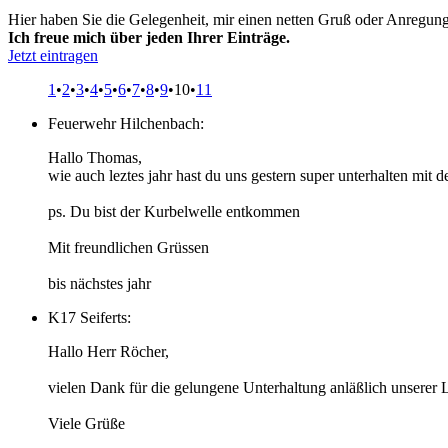
Hier haben Sie die Gelegenheit, mir einen netten Gruß oder Anregun
Ich freue mich über jeden Ihrer Einträge.
Jetzt eintragen
1
•
2
•
3
•
4
•
5
•
6
•
7
•
8
•
9
•10
•
11
Feuerwehr Hilchenbach:
Hallo Thomas,
wie auch leztes jahr hast du uns gestern super unterhalten mit 
ps. Du bist der Kurbelwelle entkommen
Mit freundlichen Grüssen
bis nächstes jahr
K17 Seiferts:
Hallo Herr Röcher,
vielen Dank für die gelungene Unterhaltung anläßlich unsere
Viele Grüße